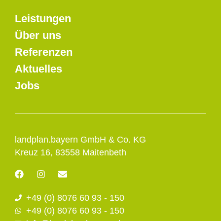
Leistungen
Über uns
Referenzen
Aktuelles
Jobs
landplan.bayern GmbH & Co. KG
Kreuz 16, 83558 Maitenbeth
F
I
E
a
n
n
c
s
v
+49 (0) 8076 60 93 - 150
e
t
e
b
a
l
+49 (0) 8076 60 93 - 150
o
g
o