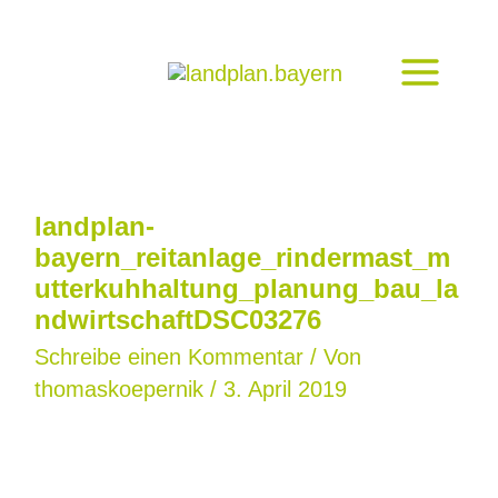
Zum
Inhalt
springen
landplan-
bayern_reitanlage_rindermast_m
utterkuhhaltung_planung_bau_la
ndwirtschaftDSC03276
Schreibe einen Kommentar
/ Von
thomaskoepernik
/
3. April 2019