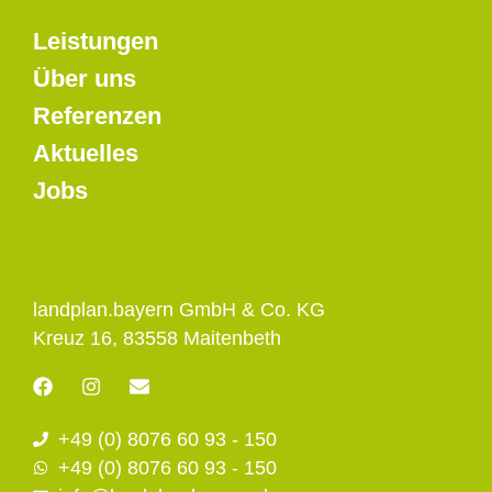
Leistungen
Über uns
Referenzen
Aktuelles
Jobs
landplan.bayern GmbH & Co. KG
Kreuz 16, 83558 Maitenbeth
F
I
E
a
n
n
c
s
v
+49 (0) 8076 60 93 - 150
e
t
e
b
a
l
+49 (0) 8076 60 93 - 150
o
g
o