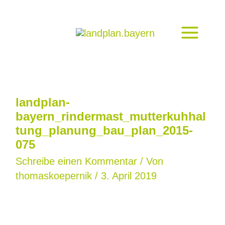
Zum
Inhalt
springen
landplan-
bayern_rindermast_mutterkuhhal
tung_planung_bau_plan_2015-
075
Schreibe einen Kommentar
/ Von
thomaskoepernik
/
3. April 2019