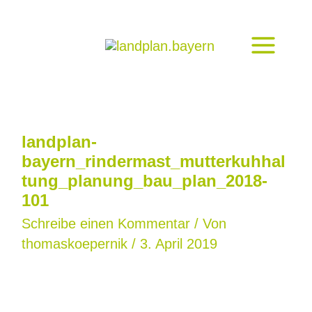
Zum
Inhalt
springen
landplan-
bayern_rindermast_mutterkuhhal
tung_planung_bau_plan_2018-
101
Schreibe einen Kommentar
/ Von
thomaskoepernik
/
3. April 2019