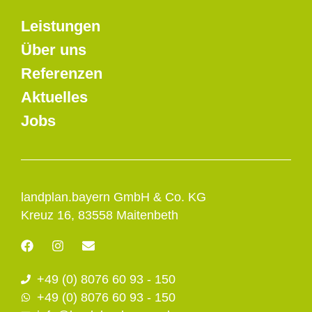
Leistungen
Über uns
Referenzen
Aktuelles
Jobs
landplan.bayern GmbH & Co. KG
Kreuz 16, 83558 Maitenbeth
F
I
E
a
n
n
c
s
v
+49 (0) 8076 60 93 - 150
e
t
e
b
a
l
+49 (0) 8076 60 93 - 150
o
g
o