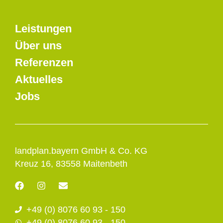
Leistungen
Über uns
Referenzen
Aktuelles
Jobs
landplan.bayern GmbH & Co. KG
Kreuz 16, 83558 Maitenbeth
F
I
E
a
n
n
c
s
v
+49 (0) 8076 60 93 - 150
e
t
e
b
a
l
+49 (0) 8076 60 93 - 150