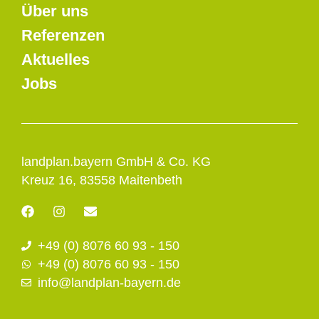
Über uns
Referenzen
Aktuelles
Jobs
landplan.bayern GmbH & Co. KG
Kreuz 16, 83558 Maitenbeth
F
I
E
a
n
n
c
s
v
+49 (0) 8076 60 93 - 150
e
t
e
b
a
l
+49 (0) 8076 60 93 - 150
o
g
o
info@landplan-bayern.de
o
r
p
k
a
e
m