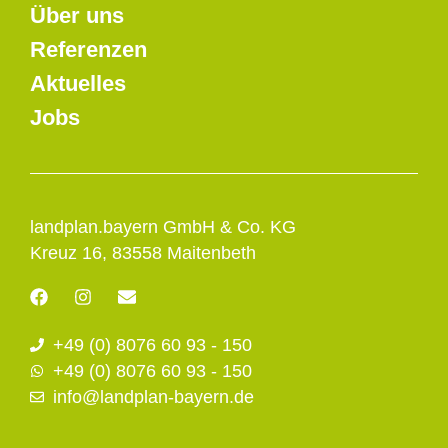
Über uns
Referenzen
Aktuelles
Jobs
landplan.bayern GmbH & Co. KG
Kreuz 16, 83558 Maitenbeth
F
I
E
a
n
n
c
s
v
+49 (0) 8076 60 93 - 150
e
t
e
b
a
l
+49 (0) 8076 60 93 - 150
o
g
o
info@landplan-bayern.de
o
r
p
k
a
e
m