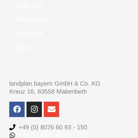
Über uns
Referenzen
Aktuelles
Jobs
landplan.bayern GmbH & Co. KG
Kreuz 16, 83558 Maitenbeth
F
I
E
a
n
n
c
s
v
e
+49 (0) 8076 60 93 - 150
t
e
b
a
l
+49 (0) 8076 60 93 - 150