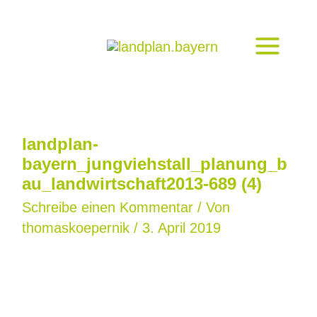
Zum
Inhalt
springen
landplan-
bayern_jungviehstall_planung_b
au_landwirtschaft2013-689 (4)
Schreibe einen Kommentar
/ Von
thomaskoepernik
/
3. April 2019