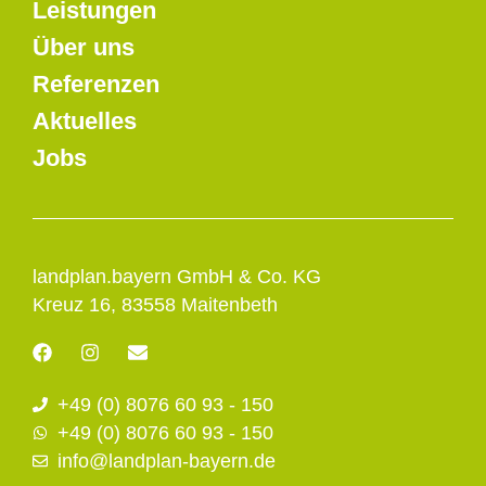
Leistungen
Über uns
Referenzen
Aktuelles
Jobs
landplan.bayern GmbH & Co. KG
Kreuz 16, 83558 Maitenbeth
F
I
E
a
n
n
c
s
v
+49 (0) 8076 60 93 - 150
e
t
e
b
a
l
+49 (0) 8076 60 93 - 150
o
g
o
info@landplan-bayern.de
o
r
p
k
a
e