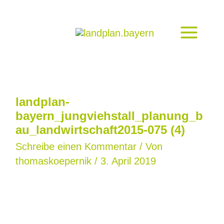
Zum
Inhalt
springen
landplan-
bayern_jungviehstall_planung_b
au_landwirtschaft2015-075 (4)
Schreibe einen Kommentar
/ Von
thomaskoepernik
/
3. April 2019