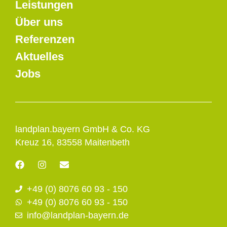
Leistungen
Über uns
Referenzen
Aktuelles
Jobs
landplan.bayern GmbH & Co. KG
Kreuz 16, 83558 Maitenbeth
F
I
E
a
n
n
c
s
v
+49 (0) 8076 60 93 - 150
e
t
e
b
a
l
+49 (0) 8076 60 93 - 150
o
g
o
info@landplan-bayern.de
o
r
p
k
a
e