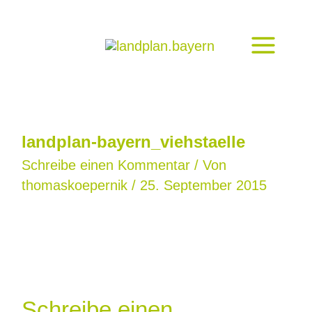
Zum
Inhalt
springen
landplan-bayern_viehstaelle
Schreibe einen Kommentar
/ Von
thomaskoepernik
/
25. September 2015
Schreibe einen