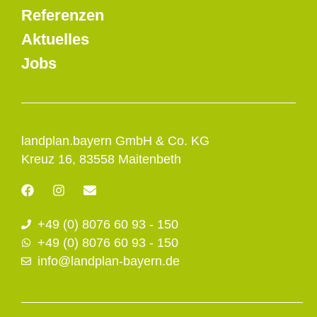
Referenzen
Aktuelles
Jobs
landplan.bayern GmbH & Co. KG
Kreuz 16, 83558 Maitenbeth
F
I
E
a
n
n
c
s
v
+49 (0) 8076 60 93 - 150
e
t
e
b
a
l
+49 (0) 8076 60 93 - 150
o
g
o
info@landplan-bayern.de
o
r
p
k
a
e
m