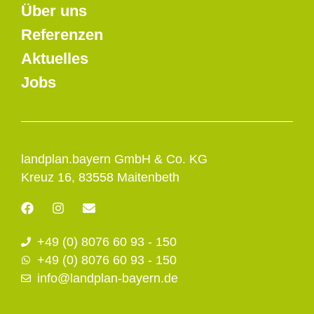
Über uns
Referenzen
Aktuelles
Jobs
landplan.bayern GmbH & Co. KG
Kreuz 16, 83558 Maitenbeth
F
I
E
a
n
n
c
s
v
+49 (0) 8076 60 93 - 150
e
t
e
b
a
l
+49 (0) 8076 60 93 - 150
o
g
o
info@landplan-bayern.de
o
r
p
k
a
e
m