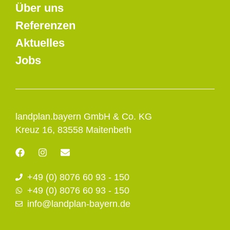
Über uns
Referenzen
Aktuelles
Jobs
landplan.bayern GmbH & Co. KG
Kreuz 16, 83558 Maitenbeth
F
I
E
a
n
n
c
s
v
+49 (0) 8076 60 93 - 150
e
t
e
b
a
l
+49 (0) 8076 60 93 - 150
o
g
o
info@landplan-bayern.de
o
r
p
k
a
e
m