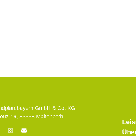
andplan.bayern GmbH & Co. KG
euz 16, 83558 Maitenbeth
Leis
F
I
E
Übe
n
n