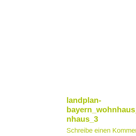
Zum
Inhalt
springen
landplan-
bayern_wohnhaus_
nhaus_3
Schreibe einen Komme