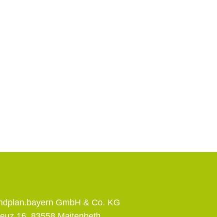
andplan.bayern GmbH & Co. KG
euz 16, 83558 Maitenbeth