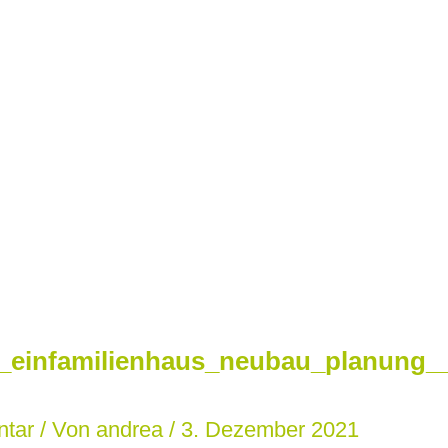
einfamilienhaus_neubau_planung__b
ntar
/ Von
andrea
/
3. Dezember 2021