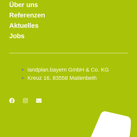
Über uns
Referenzen
Aktuelles
Jobs
landplan.bayern GmbH & Co. KG
Kreuz 16, 83558 Maitenbeth
F
I
E
a
n
n
c
s
v
e
t
e
b
a
l
o
g
o
o
r
p