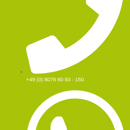
k
a
e
m
+49 (0) 8076 60 93 - 150