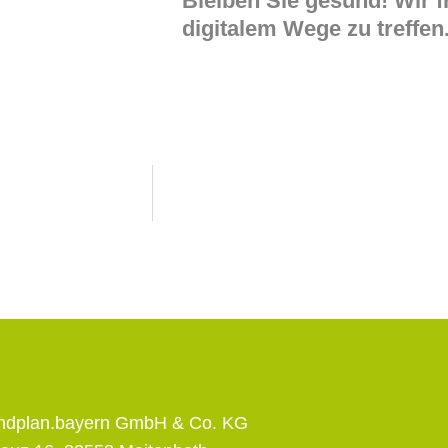
Bleiben Sie gesund! Wir 
digitalem Wege zu treffen
andplan.bayern GmbH & Co. KG