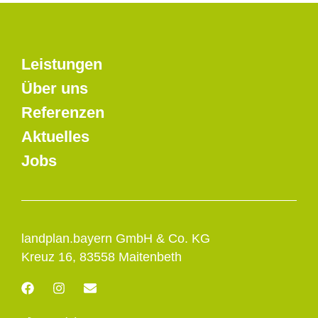
Leistungen
Über uns
Referenzen
Aktuelles
Jobs
landplan.bayern GmbH & Co. KG
Kreuz 16, 83558 Maitenbeth
F
I
E
a
n
n
c
s
v