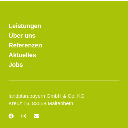
Leistungen
Über uns
Referenzen
Aktuelles
Jobs
landplan.bayern GmbH & Co. KG
Kreuz 16, 83558 Maitenbeth
F
I
E
a
n
n
c
s
v