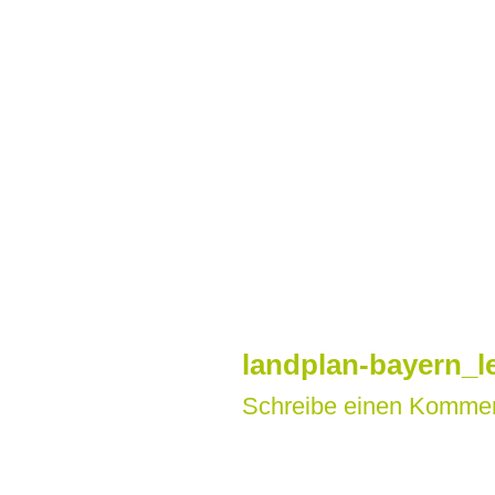
Zum
Inhalt
springen
landplan-bayern_l
Schreibe einen Komme