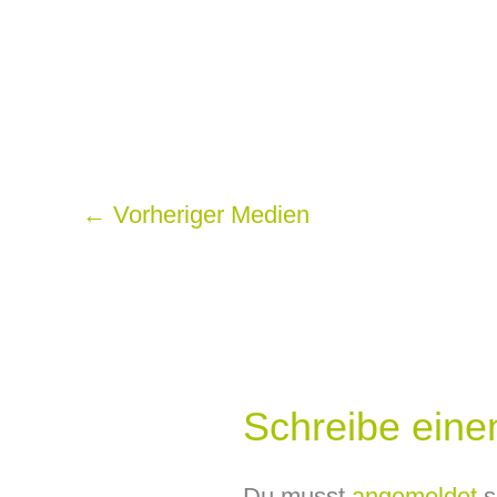
←
Vorheriger Medien
Schreibe ein
Du musst
angemeldet
s