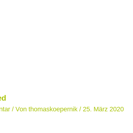
ed
ntar
/ Von
thomaskoepernik
/
25. März 2020