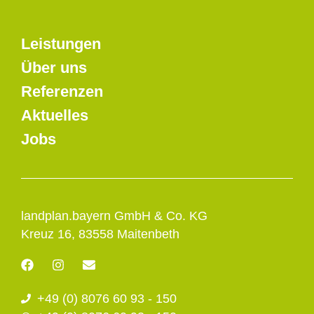
Leistungen
Über uns
Referenzen
Aktuelles
Jobs
landplan.bayern GmbH & Co. KG
Kreuz 16, 83558 Maitenbeth
F
I
E
a
n
n
c
s
v
+49 (0) 8076 60 93 - 150
e
t
e
b
a
l