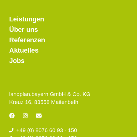
Leistungen
Über uns
Referenzen
Aktuelles
Jobs
landplan.bayern GmbH & Co. KG
Kreuz 16, 83558 Maitenbeth
F
I
E
a
n
n
c
s
v
+49 (0) 8076 60 93 - 150
e
t
e
b
a
l