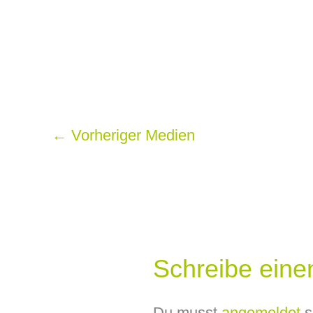
←
Vorheriger Medien
Schreibe ein
Du musst
angemeldet
s