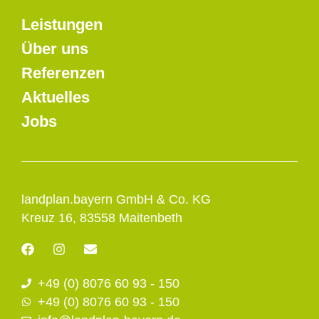
Leistungen
Über uns
Referenzen
Aktuelles
Jobs
landplan.bayern GmbH & Co. KG
Kreuz 16, 83558 Maitenbeth
F
I
E
a
n
n
c
s
v
+49 (0) 8076 60 93 - 150
e
t
e
b
a
l
+49 (0) 8076 60 93 - 150
o
g
o